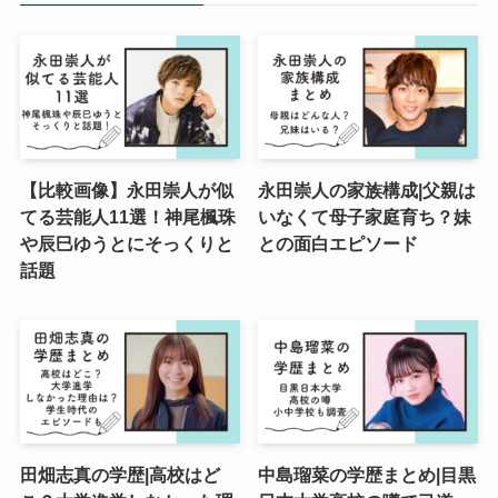
【比較画像】永田崇人が似
永田崇人の家族構成|父親は
てる芸能人11選！神尾楓珠
いなくて母子家庭育ち？妹
や辰巳ゆうとにそっくりと
との面白エピソード
話題
田畑志真の学歴|高校はど
中島瑠菜の学歴まとめ|目黒