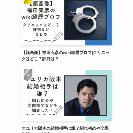
【顔画像】福田克彦のwiki経歴プロフ|クリニッ
クはどこ？評判は？
マユリカ阪本の結婚相手は誰？馴れ初めや交際