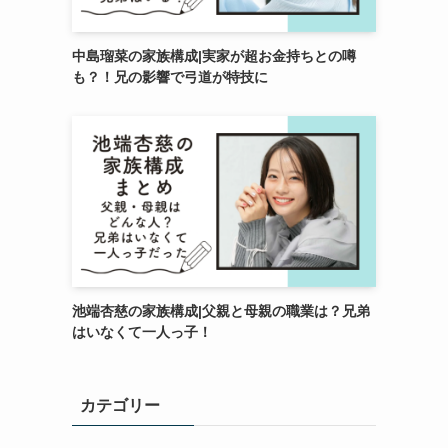
中島瑠菜の家族構成|実家が超お金持ちとの噂
も？！兄の影響で弓道が特技に
池端杏慈の家族構成|父親と母親の職業は？兄弟
はいなくて一人っ子！
カテゴリー