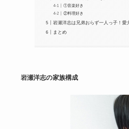
①音楽好き
②料理好き
岩瀬洋志は兄弟おらず一人っ子！愛
まとめ
岩瀬洋志の家族構成