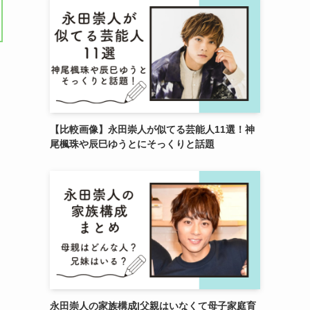
【比較画像】永田崇人が似てる芸能人11選！神
尾楓珠や辰巳ゆうとにそっくりと話題
永田崇人の家族構成|父親はいなくて母子家庭育