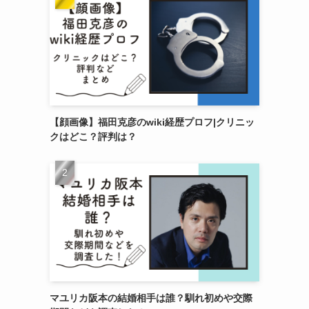
【顔画像】福田克彦のwiki経歴プロフ|クリニッ
クはどこ？評判は？
マユリカ阪本の結婚相手は誰？馴れ初めや交際