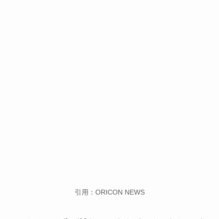
引用：ORICON NEWS
おふたりは、歳が離れていますが、どのあたりが
似ているでしょうか。