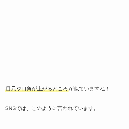
SNSでは、このように言われています。
スポーツをしているという点で、クールな雰囲気
が似ているのかもしれませんね。
中村克が似てる芸能人⑥白川裕二郎（しら
かわゆうじろう）