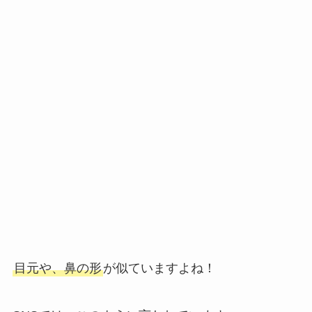
目元や、鼻の形
が似ていますよね！
SNSでは、このように言われています。
同じスポーツ選手という点で、優しそうな雰囲気
が伝わってきますよね！