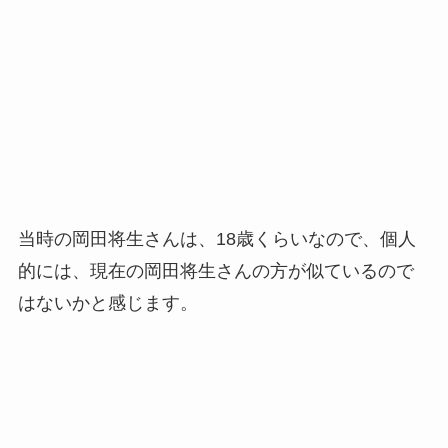
当時の岡田将生さんは、18歳くらいなので、個人
的には、現在の岡田将生さんの方が似ているので
はないかと感じます。
中村克が似てる芸能人④坂本勇人（さかも
とはやと）
4人目は、読売ジャイアンツ所属の坂本勇人さんで
す。