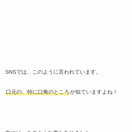
SNSでは、このように言われています。
口元の、特に口角のところ
が似ていますよね！
中には、このような声もありました。
ドラマ「花ざかりの君たちへ〜イケメン♂パラダイ
ス〜」に出演していたころの、岡田将生さんの画
像と比べてみましょう。