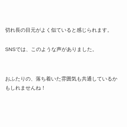
中村克が似てる芸能人⑦石川慎吾（いしか
わしんご）
7人目は、千葉ロッテマリーンズ所属の石川慎吾さ
んです。