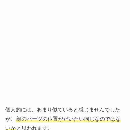
個人的には、あまり似ていると感じませんでした
が、
顔のパーツの位置がだいたい同じなのではな
いか
と思われます。
SNSでは、このような声がありました！
同じスポーツ選手という点で、雰囲気が似ている
と感じる方が多いのかもしれませんね。