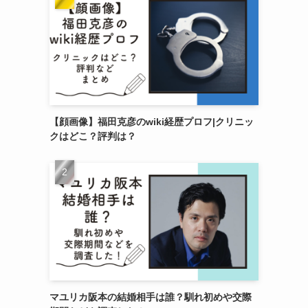
【顔画像】福田克彦のwiki経歴プロフ|クリニッ
クはどこ？評判は？
マユリカ阪本の結婚相手は誰？馴れ初めや交際