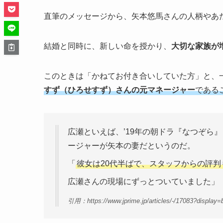
直筆のメッセージから、矢本悠馬さんの人柄やあ
結婚と同時に、新しい命を授かり、
大切な家族が
このときは「かねてお付き合いしていた方」と、
すず（ひろせすず）さんの元マネージャー
である
広瀬といえば、’19年の朝ドラ『なつぞら
ージャーが矢本の妻だというのだ。
「
彼女は20代半ばで、スタッフからの評
広瀬さんの現場にずっとついていました」
引用：https://www.jprime.jp/articles/-/17083?display