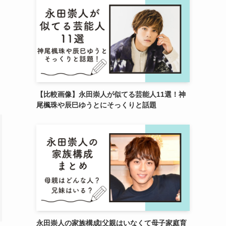
【比較画像】永田崇人が似てる芸能人11選！神
尾楓珠や辰巳ゆうとにそっくりと話題
永田崇人の家族構成|父親はいなくて母子家庭育